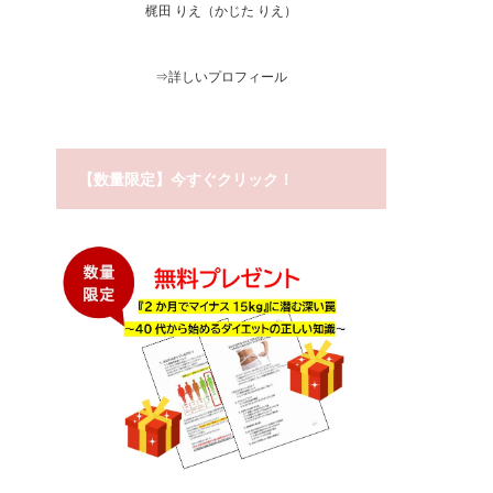
梶田 りえ（かじた りえ）
⇒
詳しいプロフィール
【数量限定】今すぐクリック！