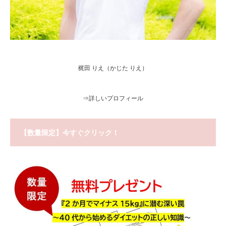
梶田 りえ（かじた りえ）
⇒
詳しいプロフィール
【数量限定】今すぐクリック！