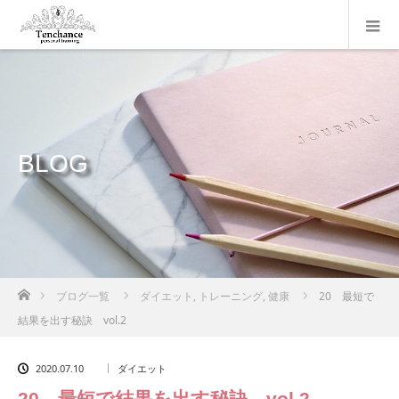
BLOG
ホーム
ブログ一覧
ダイエット
,
トレーニング
,
健康
20 最短で
結果を出す秘訣 vol.2
2020.07.10
ダイエット
20 最短で結果を出す秘訣 vol.2