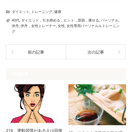
ダイエット
,
トレーニング
,
健康
40代
,
ダイエット，引き締める，ヒント，原因，痩せる
,
パーソナル
,
伊丹
,
伊丹，女性トレーナー
,
女性
,
女性専用パーソナルルトレーニン
グ
前の記事
次の記事
関連記事
216 運動習慣がある人は回復