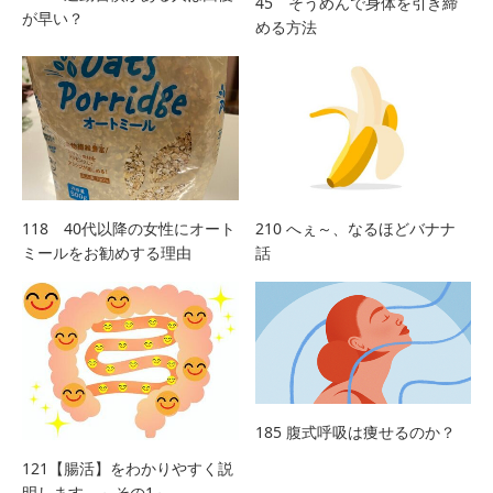
45 そうめんで身体を引き締
が早い？
める方法
118 40代以降の女性にオート
210 へぇ～、なるほどバナナ
ミールをお勧めする理由
話
185 腹式呼吸は痩せるのか？
121【腸活】をわかりやすく説
明します。～その1～