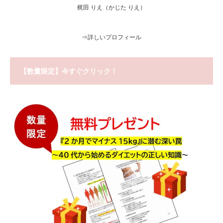
梶田 りえ（かじた りえ）
⇒
詳しいプロフィール
【数量限定】今すぐクリック！