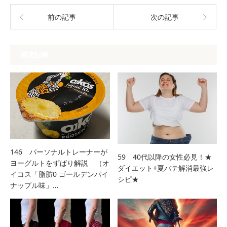
前の記事
次の記事
関連記事
146 パーソナルトレーナーが
59 40代以降の女性必見！★
ヨーグルトをずばり解説 （オ
ダイエット+夏バテ解消最強レ
イコス「脂肪0 ゴールデンパイ
シピ★
ナップル味」…