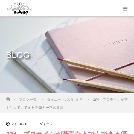
BLOG
ホーム
ブログ一覧
ダイエット
,
栄養
,
食事
234 プロテインが苦
手な人でもできる筋肉キープ食事法
2025.05.16
ダイエット
234 プロテインが苦手な人でもできる筋