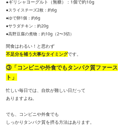
●ギリシャヨーグルト（無糖）：1個で約10g
●スライスチーズ2枚：約6g
●ゆで卵1個：約6g
●サラダチキン：約20g
●高野豆腐の煮物：約10g（2〜3切）
間食はわるい！と思わず
不足分を補う大事なタイミング
です。
③「コンビニや外食でもタンパク質ファース
ト」
忙しい毎日では、自炊が難しい日だって
ありますよね。
でも、コンビニや外食でも
しっかりタンパク質を摂る方法はあります。