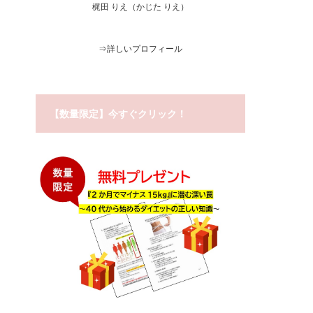
梶田 りえ（かじた りえ）
⇒
詳しいプロフィール
【数量限定】今すぐクリック！